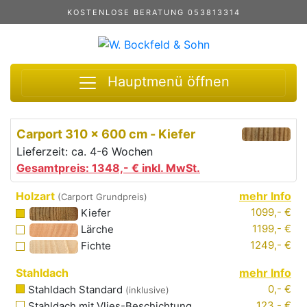
KOSTENLOSE BERATUNG 053813314
Hauptmenü öffnen
Carport
310 x 600 cm
-
Kiefer
Lieferzeit: ca. 4-6 Wochen
Gesamtpreis:
1348,-
€ inkl. MwSt.
Holzart
mehr Info
(Carport Grundpreis)
1099,- €
Kiefer
1199,- €
Lärche
1249,- €
Fichte
Stahldach
mehr Info
0,- €
Stahldach Standard
(inklusive)
123,- €
Stahldach mit
Vlies
-Beschichtung