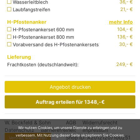
36,- €
Wasserleitblech
21,- €
Laubfangstreifen
H-Pfostenanker
mehr Info
104,- €
H-Pfostenankerset 600 mm
136,- €
H-Pfostenankerset 800 mm
30,- €
Vorabversand
des H-Pfostenankersets
Lieferung
249
,- €
Frachtkosten (deutschlandweit):
Angebot drucken
Auftrag erteilen für
1348,-
€
W. Bockfeld & Sohn
-
AGB
Widerrufsrecht
Wir nutzen Cookies, um unsere Dienste zu erbringen und zu
Datenschutz
Barrierefreiheit
Impressum
verbessern. Mit Nutzung dieser Seite akzeptieren Sie Cookies.
Shop ID: A20121207100251
Vertrag widerrufen