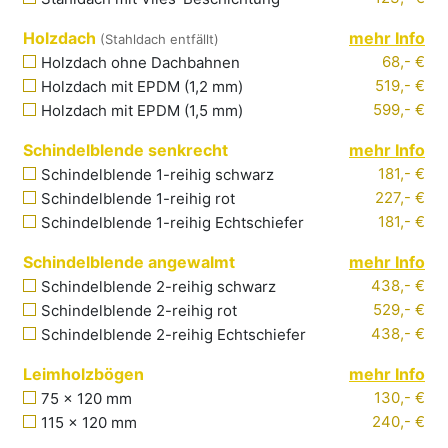
Holzdach
mehr Info
(Stahldach entfällt)
68,- €
Holzdach ohne Dachbahnen
519,- €
Holzdach mit EPDM
(1,2
mm
)
599,- €
Holzdach mit EPDM
(1,5
mm
)
Schindelblende senkrecht
mehr Info
181,- €
Schindelblende
1-reihig schwarz
227,- €
Schindelblende
1-reihig rot
181,- €
Schindelblende
1-reihig Echtschiefer
Schindelblende angewalmt
mehr Info
438,- €
Schindelblende
2-reihig schwarz
529,- €
Schindelblende
2-reihig rot
438,- €
Schindelblende
2-reihig Echtschiefer
Leimholzbögen
mehr Info
130
,- €
75 x 120 mm
240
,- €
115 x 120 mm