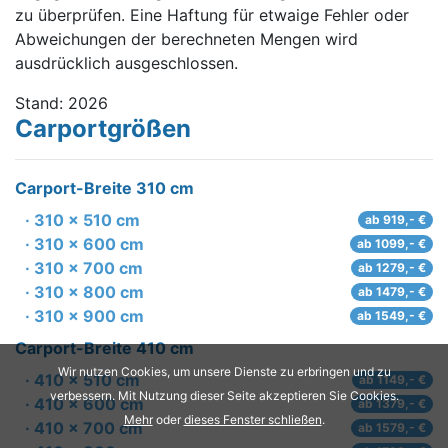
zu überprüfen. Eine Haftung für etwaige Fehler oder
Abweichungen der berechneten Mengen wird
ausdrücklich ausgeschlossen.
Stand: 2026
Carportgrößen
Carport-Breite 310 cm
· 310 x 510 cm
ab 919,- €
· 310 x 600 cm
ab 1099,- €
· 310 x 700 cm
ab 1279,- €
· 310 x 800 cm
ab 1479,- €
· 310 x 900 cm
ab 1549,- €
Carport-Breite 410 cm
Wir nutzen Cookies, um unsere Dienste zu erbringen und zu
· 410 x 510 cm
ab 1149,- €
verbessern. Mit Nutzung dieser Seite akzeptieren Sie Cookies.
· 410 x 600 cm
ab 1379,- €
Mehr
oder
dieses Fenster schließen
.
· 410 x 700 cm
ab 1579,- €