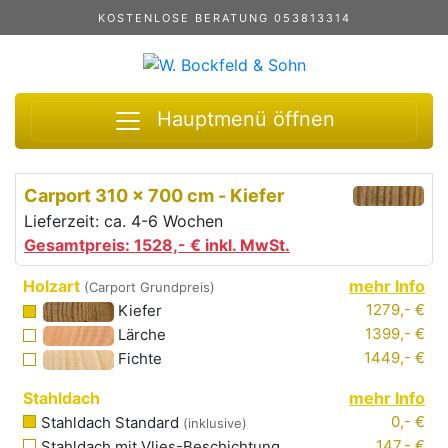
KOSTENLOSE BERATUNG 053813314
Hauptmenü öffnen
Carport
310 x 700 cm
-
Kiefer
Lieferzeit: ca. 4-6 Wochen
Gesamtpreis:
1528,-
€ inkl. MwSt.
Holzart
mehr Info
(Carport Grundpreis)
1279,- €
Kiefer
1399,- €
Lärche
1449,- €
Fichte
Stahldach
mehr Info
0,- €
Stahldach Standard
(inklusive)
147,- €
Stahldach mit
Vlies
-Beschichtung