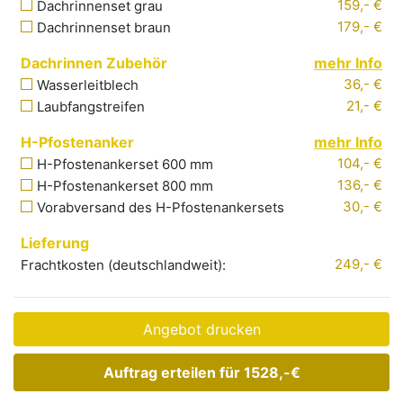
159,- €
Dachrinnenset grau
179,- €
Dachrinnenset braun
Dachrinnen Zubehör
mehr Info
36,- €
Wasserleitblech
21,- €
Laubfangstreifen
H-Pfostenanker
mehr Info
104,- €
H-Pfostenankerset 600 mm
136,- €
H-Pfostenankerset 800 mm
30,- €
Vorabversand
des H-Pfostenankersets
Lieferung
249
,- €
Frachtkosten (deutschlandweit):
Angebot drucken
Auftrag erteilen für
1528,-
€