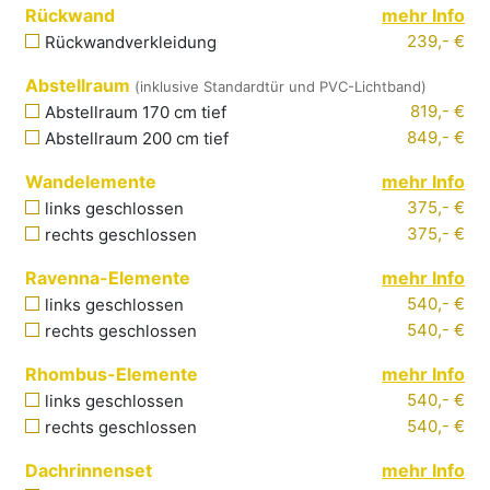
Rückwand
mehr Info
239,- €
Rückwandverkleidung
Abstellraum
(inklusive Standardtür und PVC-Lichtband)
819,- €
Abstellraum 170 cm tief
849,- €
Abstellraum 200 cm tief
Wandelemente
mehr Info
375,- €
links
geschlossen
375,- €
rechts
geschlossen
Ravenna-Elemente
mehr Info
540,- €
links
geschlossen
540,- €
rechts
geschlossen
Rhombus-Elemente
mehr Info
540,- €
links
geschlossen
540,- €
rechts
geschlossen
Dachrinnenset
mehr Info