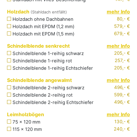
Holzdach
mehr Info
(Stahldach entfällt)
80,- €
Holzdach ohne Dachbahnen
579,- €
Holzdach mit EPDM
(1,2
mm
)
679,- €
Holzdach mit EPDM
(1,5
mm
)
Schindelblende senkrecht
mehr Info
205,- €
Schindelblende
1-reihig schwarz
257,- €
Schindelblende
1-reihig rot
205,- €
Schindelblende
1-reihig Echtschiefer
Schindelblende angewalmt
mehr Info
496,- €
Schindelblende
2-reihig schwarz
599,- €
Schindelblende
2-reihig rot
496,- €
Schindelblende
2-reihig Echtschiefer
Leimholzbögen
mehr Info
130
,- €
75 x 120 mm
240
,- €
115 x 120 mm