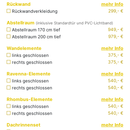
Rückwand
mehr Info
299,- €
Rückwandverkleidung
Abstellraum
(inklusive Standardtür und PVC-Lichtband)
949,- €
Abstellraum 170 cm tief
979,- €
Abstellraum 200 cm tief
Wandelemente
mehr Info
375,- €
links
geschlossen
375,- €
rechts
geschlossen
Ravenna-Elemente
mehr Info
540,- €
links
geschlossen
540,- €
rechts
geschlossen
Rhombus-Elemente
mehr Info
540,- €
links
geschlossen
540,- €
rechts
geschlossen
Dachrinnenset
mehr Info