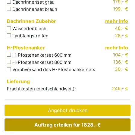
179,- €
Dachrinnenset grau
199,- €
Dachrinnenset braun
Dachrinnen Zubehör
mehr Info
48,- €
Wasserleitblech
28,- €
Laubfangstreifen
H-Pfostenanker
mehr Info
104,- €
H-Pfostenankerset 600 mm
136,- €
H-Pfostenankerset 800 mm
30,- €
Vorabversand
des H-Pfostenankersets
Lieferung
249
,- €
Frachtkosten (deutschlandweit):
Angebot drucken
Auftrag erteilen für
1828,-
€