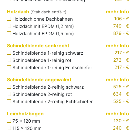
Holzdach
mehr Info
(Stahldach entfällt)
106,- €
Holzdach ohne Dachbahnen
749,- €
Holzdach mit EPDM
(1,2
mm
)
879,- €
Holzdach mit EPDM
(1,5
mm
)
Schindelblende senkrecht
mehr Info
217,- €
Schindelblende
1-reihig schwarz
272,- €
Schindelblende
1-reihig rot
217,- €
Schindelblende
1-reihig Echtschiefer
Schindelblende angewalmt
mehr Info
525,- €
Schindelblende
2-reihig schwarz
634,- €
Schindelblende
2-reihig rot
525,- €
Schindelblende
2-reihig Echtschiefer
Leimholzbögen
mehr Info
130
,- €
75 x 120 mm
240
,- €
115 x 120 mm