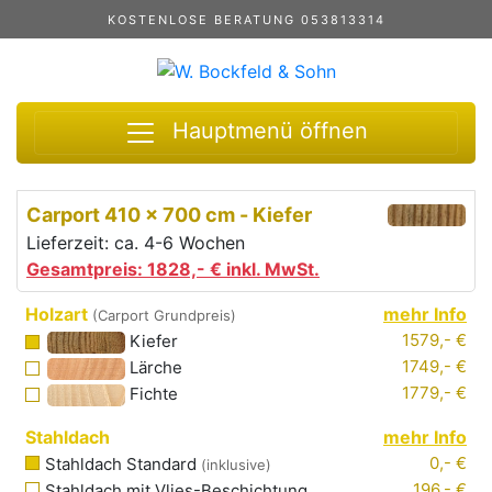
KOSTENLOSE BERATUNG 053813314
Hauptmenü öffnen
Carport
410 x 700 cm
-
Kiefer
Lieferzeit: ca. 4-6 Wochen
Gesamtpreis:
1828,-
€ inkl. MwSt.
Holzart
mehr Info
(Carport Grundpreis)
1579,- €
Kiefer
1749,- €
Lärche
1779,- €
Fichte
Stahldach
mehr Info
0,- €
Stahldach Standard
(inklusive)
196,- €
Stahldach mit
Vlies
-Beschichtung